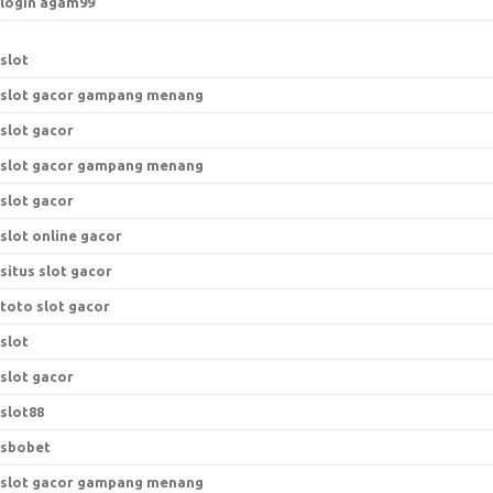
login agam99
slot
slot gacor gampang menang
slot gacor
slot gacor gampang menang
slot gacor
slot online gacor
situs slot gacor
toto slot gacor
slot
slot gacor
slot88
sbobet
slot gacor gampang menang