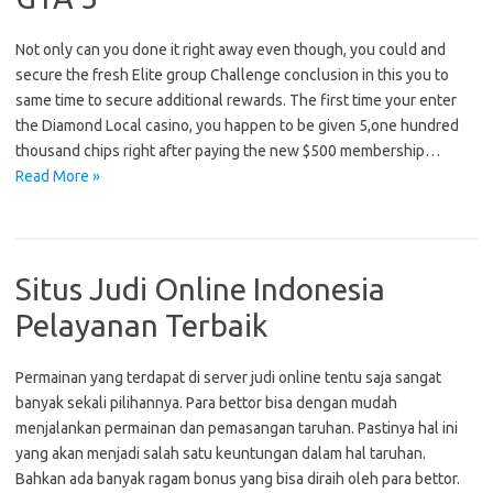
Not only can you done it right away even though, you could and
secure the fresh Elite group Challenge conclusion in this you to
same time to secure additional rewards. The first time your enter
the Diamond Local casino, you happen to be given 5,one hundred
thousand chips right after paying the new $500 membership…
Read More »
Situs Judi Online Indonesia
Pelayanan Terbaik
Permainan yang terdapat di server judi online tentu saja sangat
banyak sekali pilihannya. Para bettor bisa dengan mudah
menjalankan permainan dan pemasangan taruhan. Pastinya hal ini
yang akan menjadi salah satu keuntungan dalam hal taruhan.
Bahkan ada banyak ragam bonus yang bisa diraih oleh para bettor.