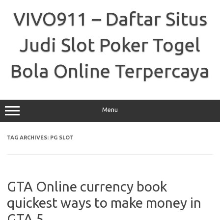
Skip
to
VIVO911 – Daftar Situs
content
Judi Slot Poker Togel
Bola Online Terpercaya
Menu
TAG ARCHIVES:
PG SLOT
GTA Online currency book
quickest ways to make money in
GTA 5