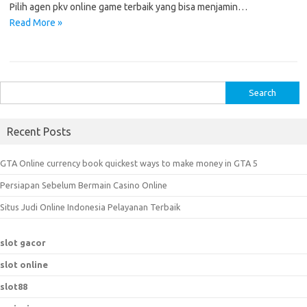
Pilih agen pkv online game terbaik yang bisa menjamin…
Read More »
S
e
a
Recent Posts
r
c
GTA Online currency book quickest ways to make money in GTA 5
h
Persiapan Sebelum Bermain Casino Online
f
o
Situs Judi Online Indonesia Pelayanan Terbaik
r
:
slot gacor
slot online
slot88