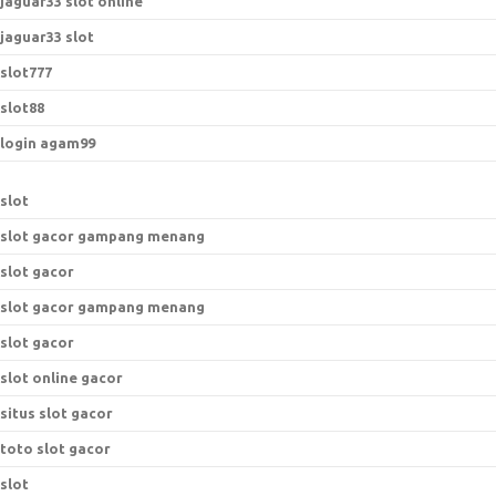
jaguar33 slot online
jaguar33 slot
slot777
slot88
login agam99
slot
slot gacor gampang menang
slot gacor
slot gacor gampang menang
slot gacor
slot online gacor
situs slot gacor
toto slot gacor
slot