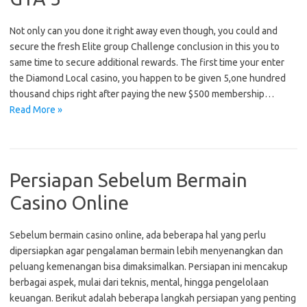
Not only can you done it right away even though, you could and
secure the fresh Elite group Challenge conclusion in this you to
same time to secure additional rewards. The first time your enter
the Diamond Local casino, you happen to be given 5,one hundred
thousand chips right after paying the new $500 membership…
Read More »
Persiapan Sebelum Bermain
Casino Online
Sebelum bermain casino online, ada beberapa hal yang perlu
dipersiapkan agar pengalaman bermain lebih menyenangkan dan
peluang kemenangan bisa dimaksimalkan. Persiapan ini mencakup
berbagai aspek, mulai dari teknis, mental, hingga pengelolaan
keuangan. Berikut adalah beberapa langkah persiapan yang penting