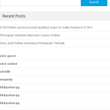
S
e
a
Recent Posts
r
c
GTA Online currency book quickest ways to make money in GTA 5
h
Persiapan Sebelum Bermain Casino Online
f
o
Situs Judi Online Indonesia Pelayanan Terbaik
r
:
slot gacor
slot online
slot88
mejavip
hkbpokerqq
hkbpokerqq
hkbpokerqq