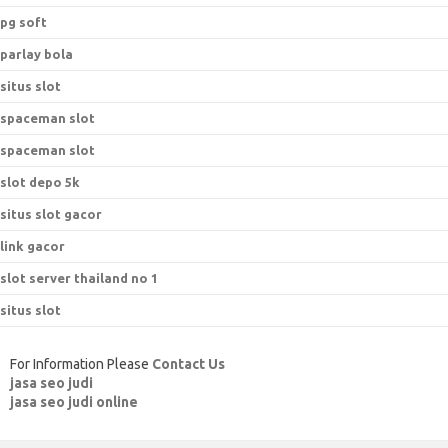
pg soft
parlay bola
situs slot
spaceman slot
spaceman slot
slot depo 5k
situs slot gacor
link gacor
slot server thailand no 1
situs slot
For Information Please
Contact Us
jasa seo judi
jasa seo judi online