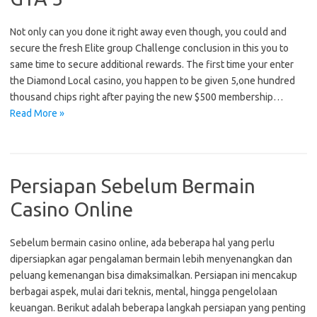
Not only can you done it right away even though, you could and
secure the fresh Elite group Challenge conclusion in this you to
same time to secure additional rewards. The first time your enter
the Diamond Local casino, you happen to be given 5,one hundred
thousand chips right after paying the new $500 membership…
Read More »
Persiapan Sebelum Bermain
Casino Online
Sebelum bermain casino online, ada beberapa hal yang perlu
dipersiapkan agar pengalaman bermain lebih menyenangkan dan
peluang kemenangan bisa dimaksimalkan. Persiapan ini mencakup
berbagai aspek, mulai dari teknis, mental, hingga pengelolaan
keuangan. Berikut adalah beberapa langkah persiapan yang penting