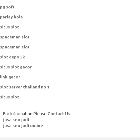
pg soft
parlay bola
situs slot
spaceman slot
spaceman slot
slot depo 5k
situs slot gacor
link gacor
slot server thailand no 1
situs slot
For Information Please
Contact Us
jasa seo judi
jasa seo judi online