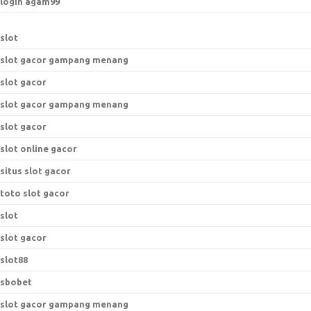
login agam99
slot
slot gacor gampang menang
slot gacor
slot gacor gampang menang
slot gacor
slot online gacor
situs slot gacor
toto slot gacor
slot
slot gacor
slot88
sbobet
slot gacor gampang menang