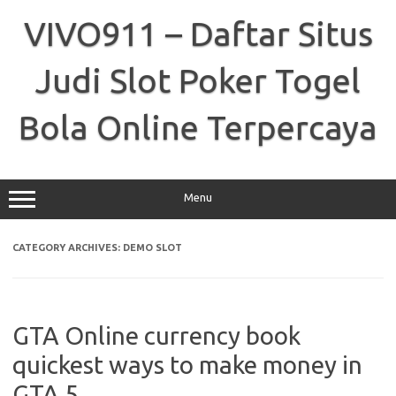
Skip
to
VIVO911 – Daftar Situs
content
Judi Slot Poker Togel
Bola Online Terpercaya
Menu
CATEGORY ARCHIVES:
DEMO SLOT
GTA Online currency book
quickest ways to make money in
GTA 5