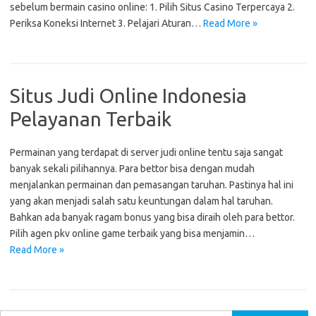
sebelum bermain casino online: 1. Pilih Situs Casino Terpercaya 2.
Periksa Koneksi Internet 3. Pelajari Aturan…
Read More »
Situs Judi Online Indonesia
Pelayanan Terbaik
Permainan yang terdapat di server judi online tentu saja sangat
banyak sekali pilihannya. Para bettor bisa dengan mudah
menjalankan permainan dan pemasangan taruhan. Pastinya hal ini
yang akan menjadi salah satu keuntungan dalam hal taruhan.
Bahkan ada banyak ragam bonus yang bisa diraih oleh para bettor.
Pilih agen pkv online game terbaik yang bisa menjamin…
Read More »