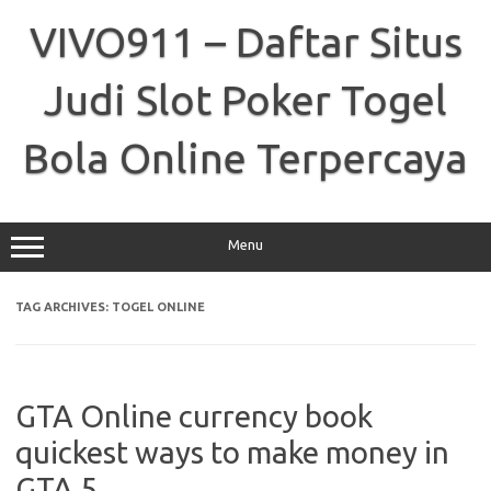
Skip
to
VIVO911 – Daftar Situs
content
Judi Slot Poker Togel
Bola Online Terpercaya
Menu
TAG ARCHIVES:
TOGEL ONLINE
GTA Online currency book
quickest ways to make money in
GTA 5