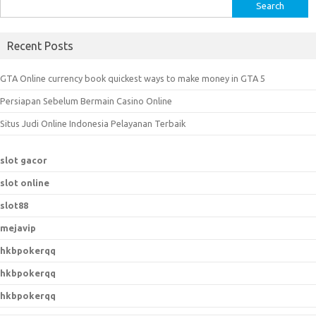
S
e
a
Recent Posts
r
c
GTA Online currency book quickest ways to make money in GTA 5
h
Persiapan Sebelum Bermain Casino Online
f
o
Situs Judi Online Indonesia Pelayanan Terbaik
r
:
slot gacor
slot online
slot88
mejavip
hkbpokerqq
hkbpokerqq
hkbpokerqq