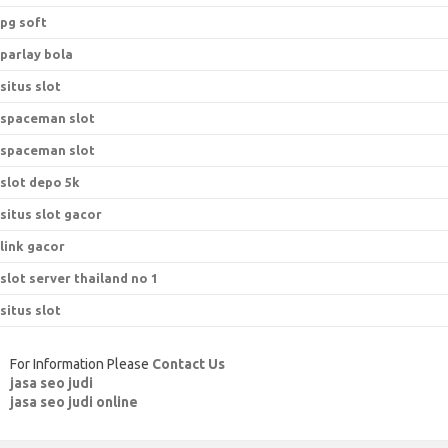
pg soft
parlay bola
situs slot
spaceman slot
spaceman slot
slot depo 5k
situs slot gacor
link gacor
slot server thailand no 1
situs slot
For Information Please
Contact Us
jasa seo judi
jasa seo judi online