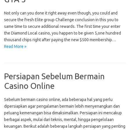
Not only can you done it right away even though, you could and
secure the fresh Elite group Challenge conclusion in this you to
same time to secure additional rewards. The first time your enter
the Diamond Local casino, you happen to be given 5,one hundred
thousand chips right after paying the new $500 membership…
Read More »
Persiapan Sebelum Bermain
Casino Online
Sebelum bermain casino online, ada beberapa hal yang perlu
dipersiapkan agar pengalaman bermain lebih menyenangkan dan
peluang kemenangan bisa dimaksimalkan. Persiapan ini mencakup
berbagai aspek, mulai dari teknis, mental, hingga pengelolaan
keuangan. Berikut adalah beberapa langkah persiapan yang penting