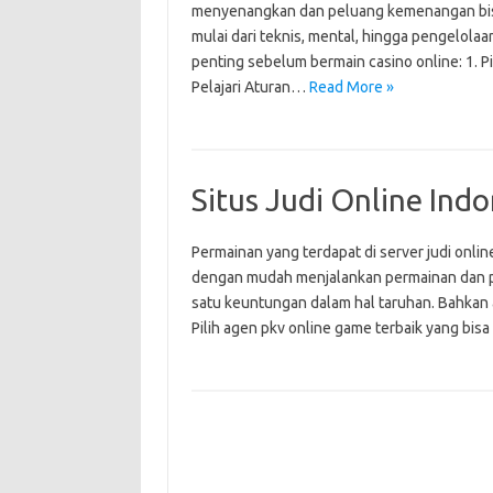
menyenangkan dan peluang kemenangan bisa
mulai dari teknis, mental, hingga pengelola
penting sebelum bermain casino online: 1. Pi
Pelajari Aturan…
Read More »
Situs Judi Online Ind
Permainan yang terdapat di server judi online
dengan mudah menjalankan permainan dan pe
satu keuntungan dalam hal taruhan. Bahkan a
Pilih agen pkv online game terbaik yang bi