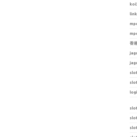
koi
lin
mpo
mpo
香
jag
jag
slo
slo
log
slo
slo
slo