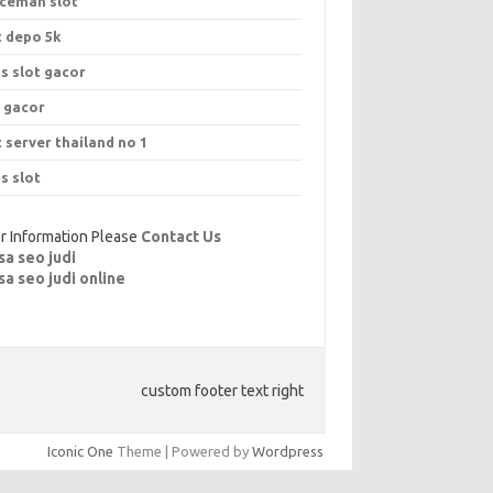
ceman slot
t depo 5k
us slot gacor
k gacor
t server thailand no 1
us slot
r Information Please
Contact Us
sa seo judi
sa seo judi online
custom footer text right
Iconic One
Theme | Powered by
Wordpress