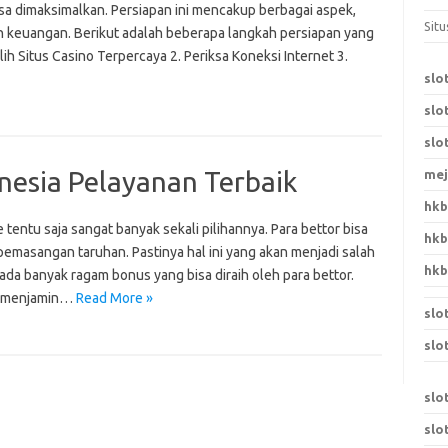
 dimaksimalkan. Persiapan ini mencakup berbagai aspek,
Situ
an keuangan. Berikut adalah beberapa langkah persiapan yang
lih Situs Casino Terpercaya 2. Periksa Koneksi Internet 3.
slo
slo
slo
onesia Pelayanan Terbaik
mej
hk
 tentu saja sangat banyak sekali pilihannya. Para bettor bisa
hk
masangan taruhan. Pastinya hal ini yang akan menjadi salah
hk
da banyak ragam bonus yang bisa diraih oleh para bettor.
sa menjamin…
Read More »
slo
slo
s
lo
slo