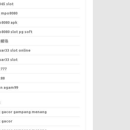
365 slot
k mpo8080
8080 apk
8080 slot pg soft
港赌场
uar33 slot online
uar33 slot
t777
t88
in agam99
t
t gacor gampang menang
t gacor