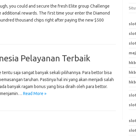
ough, you could and secure the fresh Elite group Challenge
Situ
e additional rewards. The first time your enter the Diamond
hundred thousand chips right after paying the new $500
slo
slo
slo
mej
onesia Pelayanan Terbaik
hk
 tentu saja sangat banyak sekali pilihannya. Para bettor bisa
hk
masangan taruhan. Pastinya hal ini yang akan menjadi salah
hk
da banyak ragam bonus yang bisa diraih oleh para bettor.
sa menjamin…
Read More »
slo
slo
s
lo
slo