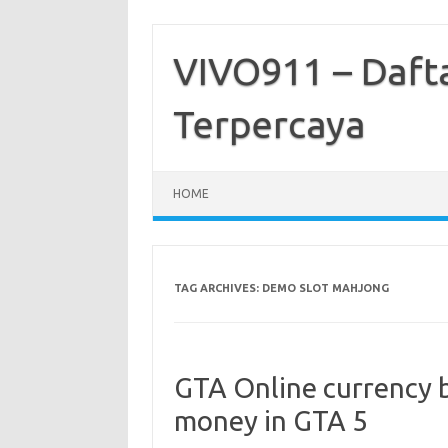
Skip
to
content
VIVO911 – Dafta
Terpercaya
HOME
TAG ARCHIVES:
DEMO SLOT MAHJONG
GTA Online currency 
money in GTA 5