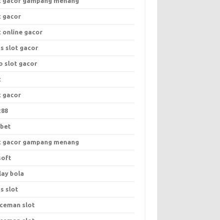
t gacor gampang menang
t gacor
t online gacor
us slot gacor
o slot gacor
t
t gacor
t88
bet
t gacor gampang menang
soft
lay bola
us slot
ceman slot