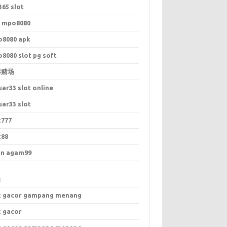
365 slot
k mpo8080
8080 apk
8080 slot pg soft
港赌场
uar33 slot online
uar33 slot
t777
t88
in agam99
t
t gacor gampang menang
t gacor