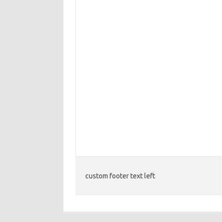
custom footer text left