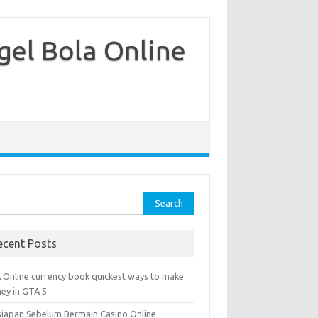
gel Bola Online
rch
ecent Posts
 Online currency book quickest ways to make
ey in GTA 5
siapan Sebelum Bermain Casino Online