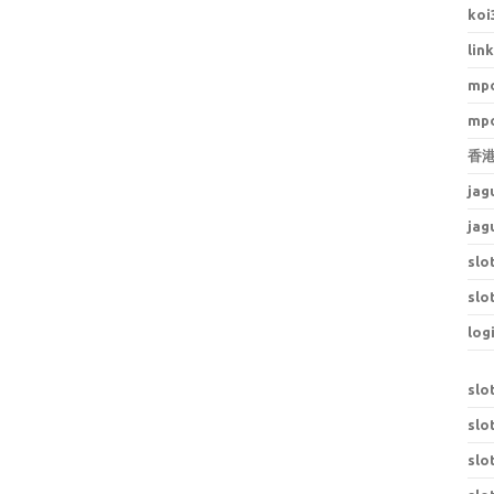
koi
lin
mpo
mpo
香
jag
jag
slo
slo
log
slo
slo
slo