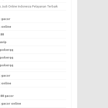
s Judi Online Indonesia Pelayanan Terbaik
t gacor
t online
t88
avip
bpokerqq
bpokerqq
bpokerqq
t gacor
t online
t88 gacor
t gacor online