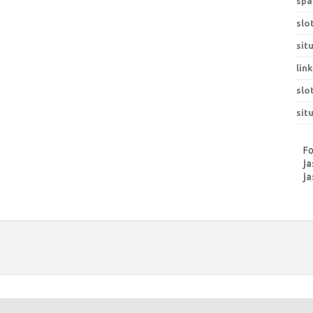
spa
slo
sit
lin
slo
sit
Fo
ja
ja