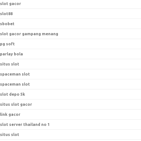
slot gacor
slot88
sbobet
slot gacor gampang menang
pg soft
parlay bola
situs slot
spaceman slot
spaceman slot
slot depo 5k
situs slot gacor
link gacor
slot server thailand no 1
situs slot