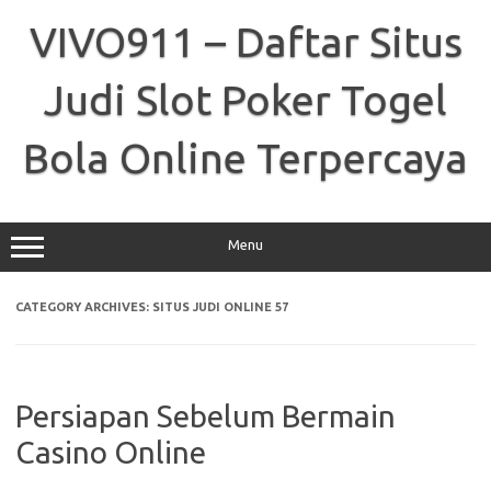
Skip
to
VIVO911 – Daftar Situs
content
Judi Slot Poker Togel
Bola Online Terpercaya
Menu
CATEGORY ARCHIVES:
SITUS JUDI ONLINE 57
Persiapan Sebelum Bermain
Casino Online