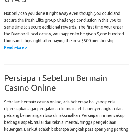
Not only can you done it right away even though, you could and
secure the fresh Elite group Challenge conclusion in this you to
same time to secure additional rewards. The first time your enter
the Diamond Local casino, you happen to be given 5,one hundred
thousand chips right after paying the new $500 membership…
Read More »
Persiapan Sebelum Bermain
Casino Online
Sebelum bermain casino online, ada beberapa hal yang perlu
dipersiapkan agar pengalaman bermain lebih menyenangkan dan
peluang kemenangan bisa dimaksimalkan. Persiapan ini mencakup
berbagai aspek, mulai dari teknis, mental, hingga pengelolaan
keuangan. Berikut adalah beberapa langkah persiapan yang penting