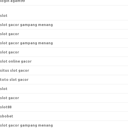
login agam99
slot
slot gacor gampang menang
slot gacor
slot gacor gampang menang
slot gacor
slot online gacor
situs slot gacor
toto slot gacor
slot
slot gacor
slot88
sbobet
slot gacor gampang menang