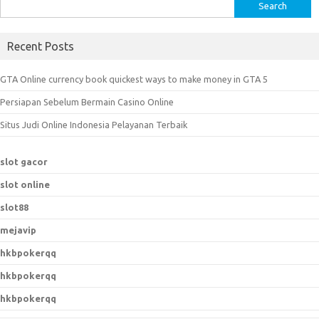
S
e
a
Recent Posts
r
c
GTA Online currency book quickest ways to make money in GTA 5
h
Persiapan Sebelum Bermain Casino Online
f
o
Situs Judi Online Indonesia Pelayanan Terbaik
r
:
slot gacor
slot online
slot88
mejavip
hkbpokerqq
hkbpokerqq
hkbpokerqq