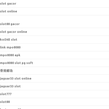
slot gacor
slot online
s
lot88 gacor
slot gacor online
koi365 slot
link mpo8080
mpo8080 apk
mpo8080 slot pg soft
香港赌场
jaguar33 slot online
jaguar33 slot
slot777
slot88