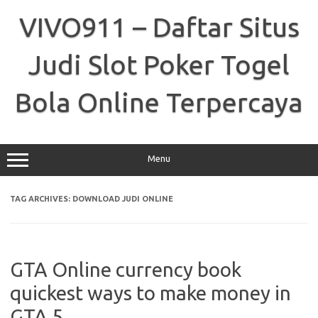
Skip
to
VIVO911 – Daftar Situs
content
Judi Slot Poker Togel
Bola Online Terpercaya
Menu
TAG ARCHIVES:
DOWNLOAD JUDI ONLINE
GTA Online currency book
quickest ways to make money in
GTA 5