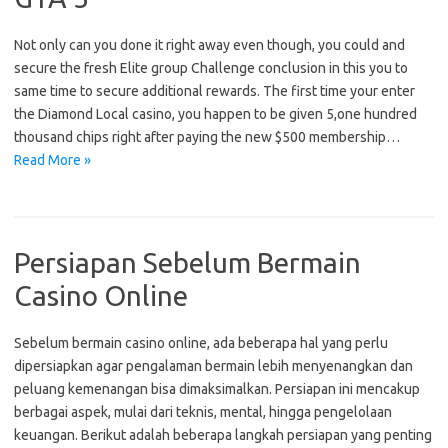
Not only can you done it right away even though, you could and
secure the fresh Elite group Challenge conclusion in this you to
same time to secure additional rewards. The first time your enter
the Diamond Local casino, you happen to be given 5,one hundred
thousand chips right after paying the new $500 membership…
Read More »
Persiapan Sebelum Bermain
Casino Online
Sebelum bermain casino online, ada beberapa hal yang perlu
dipersiapkan agar pengalaman bermain lebih menyenangkan dan
peluang kemenangan bisa dimaksimalkan. Persiapan ini mencakup
berbagai aspek, mulai dari teknis, mental, hingga pengelolaan
keuangan. Berikut adalah beberapa langkah persiapan yang penting