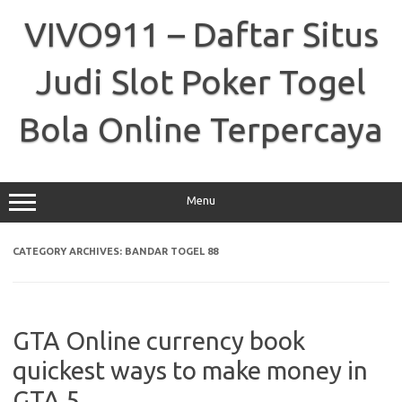
Skip
to
VIVO911 – Daftar Situs
content
Judi Slot Poker Togel
Bola Online Terpercaya
Menu
CATEGORY ARCHIVES:
BANDAR TOGEL 88
GTA Online currency book
quickest ways to make money in
GTA 5