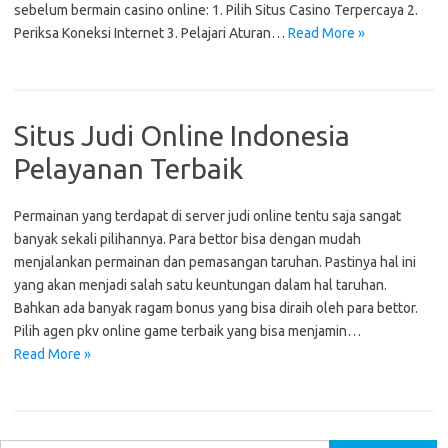
sebelum bermain casino online: 1. Pilih Situs Casino Terpercaya 2.
Periksa Koneksi Internet 3. Pelajari Aturan…
Read More »
Situs Judi Online Indonesia
Pelayanan Terbaik
Permainan yang terdapat di server judi online tentu saja sangat
banyak sekali pilihannya. Para bettor bisa dengan mudah
menjalankan permainan dan pemasangan taruhan. Pastinya hal ini
yang akan menjadi salah satu keuntungan dalam hal taruhan.
Bahkan ada banyak ragam bonus yang bisa diraih oleh para bettor.
Pilih agen pkv online game terbaik yang bisa menjamin…
Read More »