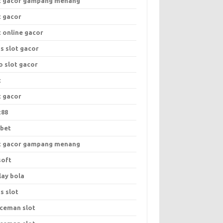
t gacor gampang menang
t gacor
t online gacor
us slot gacor
o slot gacor
t
t gacor
t88
bet
t gacor gampang menang
soft
lay bola
us slot
ceman slot