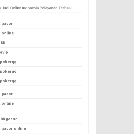
s Judi Online Indonesia Pelayanan Terbaik
t gacor
t online
t88
avip
bpokerqq
bpokerqq
bpokerqq
t gacor
t online
t88 gacor
t gacor online