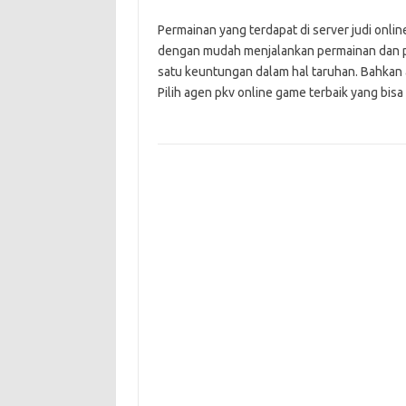
Permainan yang terdapat di server judi online
dengan mudah menjalankan permainan dan pe
satu keuntungan dalam hal taruhan. Bahkan a
Pilih agen pkv online game terbaik yang bi