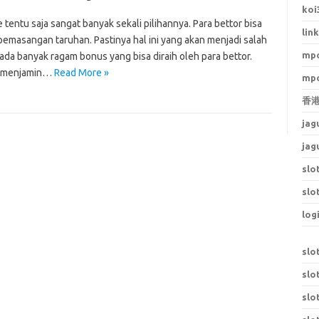
koi
 tentu saja sangat banyak sekali pilihannya. Para bettor bisa
lin
masangan taruhan. Pastinya hal ini yang akan menjadi salah
mpo
da banyak ragam bonus yang bisa diraih oleh para bettor.
sa menjamin…
Read More »
mpo
香
jag
jag
slo
slo
log
slo
slo
slo