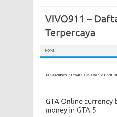
Skip
to
content
VIVO911 – Dafta
Terpercaya
HOME
TAG ARCHIVES:
DAFTAR SITUS JUDI SLOT ONLIN
GTA Online currency 
money in GTA 5