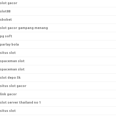
slot gacor
slot88
sbobet
slot gacor gampang menang
pg soft
parlay bola
situs slot
spaceman slot
spaceman slot
slot depo 5k
situs slot gacor
link gacor
slot server thailand no 1
situs slot