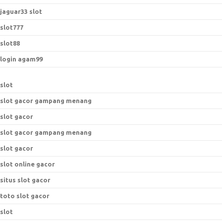
jaguar33 slot
slot777
slot88
login agam99
slot
slot gacor gampang menang
slot gacor
slot gacor gampang menang
slot gacor
slot online gacor
situs slot gacor
toto slot gacor
slot