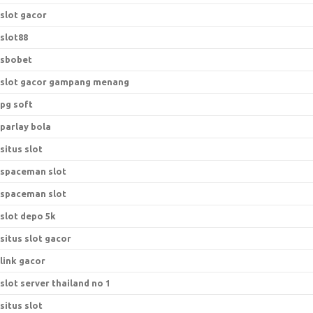
slot gacor
slot88
sbobet
slot gacor gampang menang
pg soft
parlay bola
situs slot
spaceman slot
spaceman slot
slot depo 5k
situs slot gacor
link gacor
slot server thailand no 1
situs slot