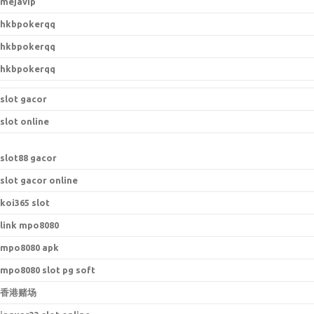
mejavip
hkbpokerqq
hkbpokerqq
hkbpokerqq
slot gacor
slot online
s
lot88 gacor
slot gacor online
koi365 slot
link mpo8080
mpo8080 apk
mpo8080 slot pg soft
香港赌场