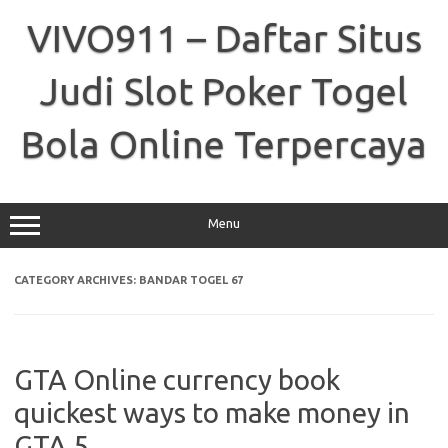
Skip
to
VIVO911 – Daftar Situs
content
Judi Slot Poker Togel
Bola Online Terpercaya
Menu
CATEGORY ARCHIVES:
BANDAR TOGEL 67
GTA Online currency book
quickest ways to make money in
GTA 5