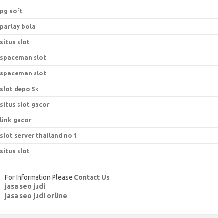
pg soft
parlay bola
situs slot
spaceman slot
spaceman slot
slot depo 5k
situs slot gacor
link gacor
slot server thailand no 1
situs slot
For Information Please
Contact Us
jasa seo judi
jasa seo judi online