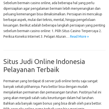
Sebelum bermain casino online, ada beberapa hal yang perlu
dipersiapkan agar pengalaman bermain lebih menyenangkan dan
peluang kemenangan bisa dimaksimalkan. Persiapan ini mencakup
berbagai aspek, mulai dari teknis, mental, hingga pengelolaan
keuangan. Berikut adalah beberapa langkah persiapan yang penting
sebelum bermain casino online: 1. Pilih Situs Casino Terpercaya 2.
Periksa Koneksi Internet 3. Pelajari Aturan…
Read More »
Situs Judi Online Indonesia
Pelayanan Terbaik
Permainan yang terdapat di server judi online tentu saja sangat
banyak sekali pilihannya. Para bettor bisa dengan mudah
menjalankan permainan dan pemasangan taruhan. Pastinya hal ini
yang akan menjadi salah satu keuntungan dalam hal taruhan.
Bahkan ada banyak ragam bonus yang bisa diraih oleh para bettor.