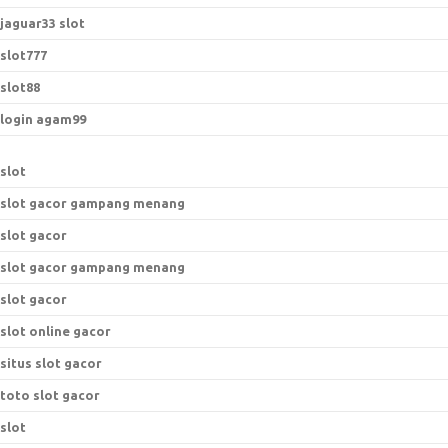
jaguar33 slot
slot777
slot88
login agam99
slot
slot gacor gampang menang
slot gacor
slot gacor gampang menang
slot gacor
slot online gacor
situs slot gacor
toto slot gacor
slot