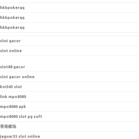
hkbpokerqq
hkbpokerqq
hkbpokerqq
slot gacor
slot online
s
lot88 gacor
slot gacor online
koi365 slot
link mpo8080
mpo8080 apk
mpo8080 slot pg soft
香港赌场
jaguar33 slot online