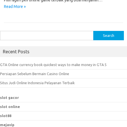
Pilih agen pkv online game terbaik yang bisa menjamin…
Read More »
S
e
a
Recent Posts
r
c
GTA Online currency book quickest ways to make money in GTA 5
h
Persiapan Sebelum Bermain Casino Online
f
o
Situs Judi Online Indonesia Pelayanan Terbaik
r
:
slot gacor
slot online
slot88
mejavip