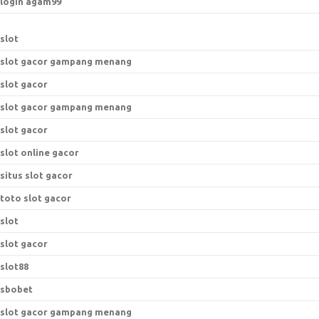
login agam99
slot
slot gacor gampang menang
slot gacor
slot gacor gampang menang
slot gacor
slot online gacor
situs slot gacor
toto slot gacor
slot
slot gacor
slot88
sbobet
slot gacor gampang menang