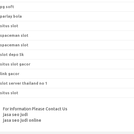
pg soft
parlay bola
situs slot
spaceman slot
spaceman slot
slot depo 5k
situs slot gacor
link gacor
slot server thailand no 1
situs slot
For Information Please
Contact Us
jasa seo judi
jasa seo judi online