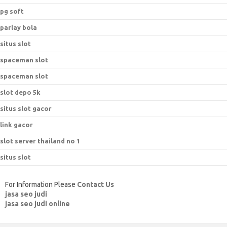
pg soft
parlay bola
situs slot
spaceman slot
spaceman slot
slot depo 5k
situs slot gacor
link gacor
slot server thailand no 1
situs slot
For Information Please
Contact Us
jasa seo judi
jasa seo judi online