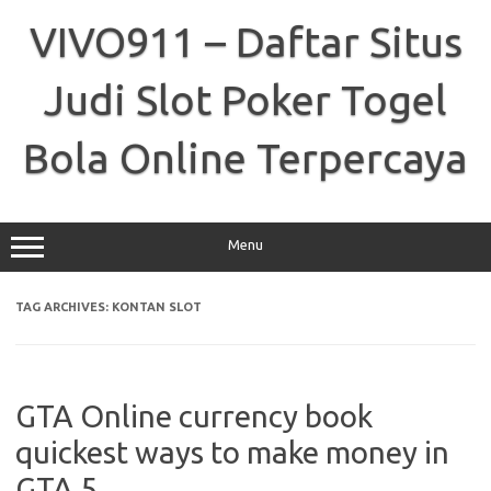
Skip
to
VIVO911 – Daftar Situs
content
Judi Slot Poker Togel
Bola Online Terpercaya
Menu
TAG ARCHIVES:
KONTAN SLOT
GTA Online currency book
quickest ways to make money in
GTA 5