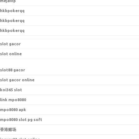
mejavip
hkbpokerqq
hkbpokerqq
hkbpokerqq
slot gacor
slot online
s
lot88 gacor
slot gacor online
koi365 slot
link mpo8080
mpo8080 apk
mpo8080 slot pg soft
香港赌场