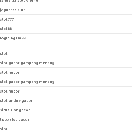
jaguar33 slot online
jaguar33 slot
slot777
slot88
login agam99
slot
slot gacor gampang menang
slot gacor
slot gacor gampang menang
slot gacor
slot online gacor
situs slot gacor
toto slot gacor
slot