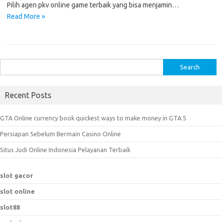
Pilih agen pkv online game terbaik yang bisa menjamin…
Read More »
S
e
a
Recent Posts
r
c
GTA Online currency book quickest ways to make money in GTA 5
h
Persiapan Sebelum Bermain Casino Online
f
o
Situs Judi Online Indonesia Pelayanan Terbaik
r
:
slot gacor
slot online
slot88