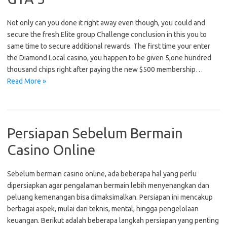
Not only can you done it right away even though, you could and
secure the fresh Elite group Challenge conclusion in this you to
same time to secure additional rewards. The first time your enter
the Diamond Local casino, you happen to be given 5,one hundred
thousand chips right after paying the new $500 membership…
Read More »
Persiapan Sebelum Bermain
Casino Online
Sebelum bermain casino online, ada beberapa hal yang perlu
dipersiapkan agar pengalaman bermain lebih menyenangkan dan
peluang kemenangan bisa dimaksimalkan. Persiapan ini mencakup
berbagai aspek, mulai dari teknis, mental, hingga pengelolaan
keuangan. Berikut adalah beberapa langkah persiapan yang penting