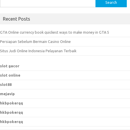
S
e
a
Recent Posts
r
c
GTA Online currency book quickest ways to make money in GTA 5
h
Persiapan Sebelum Bermain Casino Online
f
o
Situs Judi Online Indonesia Pelayanan Terbaik
r
:
slot gacor
slot online
slot88
mejavip
hkbpokerqq
hkbpokerqq
hkbpokerqq