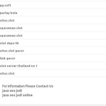
pg soft
parlay bola
situs slot
spaceman slot
spaceman slot
slot depo 5k
situs slot gacor
link gacor
slot server thailand no 1
situs slot
For Information Please
Contact Us
jasa seo judi
jasa seo judi online