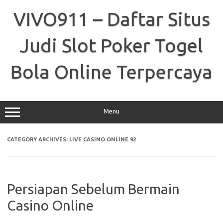
Skip
to
VIVO911 – Daftar Situs
content
Judi Slot Poker Togel
Bola Online Terpercaya
Menu
CATEGORY ARCHIVES:
LIVE CASINO ONLINE 92
Persiapan Sebelum Bermain
Casino Online