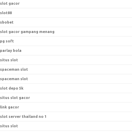
slot gacor
slot88
sbobet
slot gacor gampang menang
pg soft
parlay bola
situs slot
spaceman slot
spaceman slot
slot depo 5k
situs slot gacor
link gacor
slot server thailand no 1
situs slot