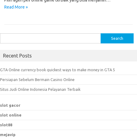
Pilih agen pkv online game terbaik yang bisa menjamin…
Read More »
S
e
a
Recent Posts
r
c
GTA Online currency book quickest ways to make money in GTA 5
h
Persiapan Sebelum Bermain Casino Online
f
o
Situs Judi Online Indonesia Pelayanan Terbaik
r
:
slot gacor
slot online
slot88
mejavip