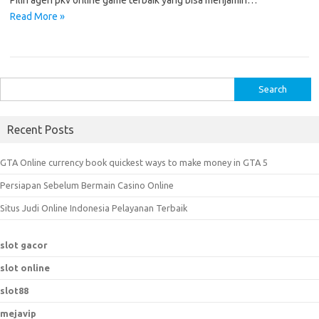
Pilih agen pkv online game terbaik yang bisa menjamin…
Read More »
S
e
a
Recent Posts
r
c
GTA Online currency book quickest ways to make money in GTA 5
h
Persiapan Sebelum Bermain Casino Online
f
o
Situs Judi Online Indonesia Pelayanan Terbaik
r
:
slot gacor
slot online
slot88
mejavip