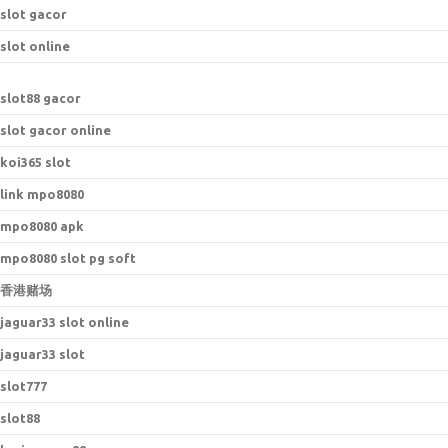
slot gacor
slot online
s
lot88 gacor
slot gacor online
koi365 slot
link mpo8080
mpo8080 apk
mpo8080 slot pg soft
香港赌场
jaguar33 slot online
jaguar33 slot
slot777
slot88