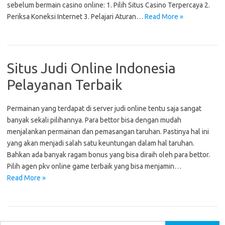
sebelum bermain casino online: 1. Pilih Situs Casino Terpercaya 2.
Periksa Koneksi Internet 3. Pelajari Aturan…
Read More »
Situs Judi Online Indonesia
Pelayanan Terbaik
Permainan yang terdapat di server judi online tentu saja sangat
banyak sekali pilihannya. Para bettor bisa dengan mudah
menjalankan permainan dan pemasangan taruhan. Pastinya hal ini
yang akan menjadi salah satu keuntungan dalam hal taruhan.
Bahkan ada banyak ragam bonus yang bisa diraih oleh para bettor.
Pilih agen pkv online game terbaik yang bisa menjamin…
Read More »