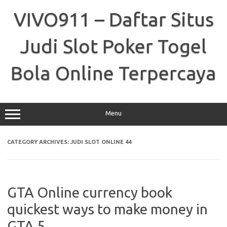
Skip
to
VIVO911 – Daftar Situs
content
Judi Slot Poker Togel
Bola Online Terpercaya
Menu
CATEGORY ARCHIVES:
JUDI SLOT ONLINE 44
GTA Online currency book
quickest ways to make money in
GTA 5