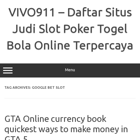
Skip
to
VIVO911 – Daftar Situs
content
Judi Slot Poker Togel
Bola Online Terpercaya
Menu
TAG ARCHIVES:
GOOGLE BET SLOT
GTA Online currency book
quickest ways to make money in
GTA 5