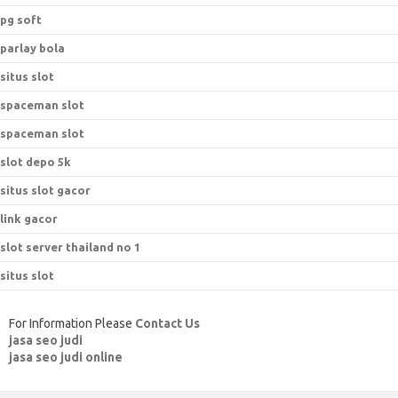
pg soft
parlay bola
situs slot
spaceman slot
spaceman slot
slot depo 5k
situs slot gacor
link gacor
slot server thailand no 1
situs slot
For Information Please
Contact Us
jasa seo judi
jasa seo judi online