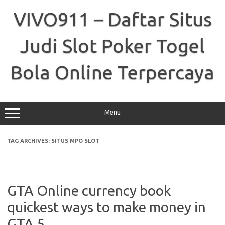
Skip
to
VIVO911 – Daftar Situs
content
Judi Slot Poker Togel
Bola Online Terpercaya
Menu
TAG ARCHIVES:
SITUS MPO SLOT
GTA Online currency book
quickest ways to make money in
GTA 5