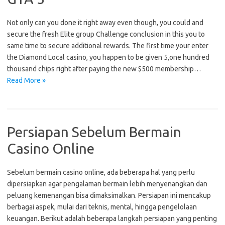
Not only can you done it right away even though, you could and
secure the fresh Elite group Challenge conclusion in this you to
same time to secure additional rewards. The first time your enter
the Diamond Local casino, you happen to be given 5,one hundred
thousand chips right after paying the new $500 membership…
Read More »
Persiapan Sebelum Bermain
Casino Online
Sebelum bermain casino online, ada beberapa hal yang perlu
dipersiapkan agar pengalaman bermain lebih menyenangkan dan
peluang kemenangan bisa dimaksimalkan. Persiapan ini mencakup
berbagai aspek, mulai dari teknis, mental, hingga pengelolaan
keuangan. Berikut adalah beberapa langkah persiapan yang penting