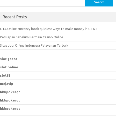
S
e
a
Recent Posts
r
c
GTA Online currency book quickest ways to make money in GTA 5
h
Persiapan Sebelum Bermain Casino Online
f
o
Situs Judi Online Indonesia Pelayanan Terbaik
r
:
slot gacor
slot online
slot88
mejavip
hkbpokerqq
hkbpokerqq
hkbpokerqq