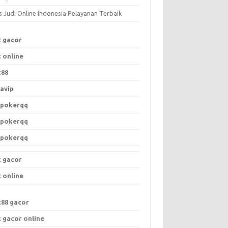
s Judi Online Indonesia Pelayanan Terbaik
t gacor
t online
t88
avip
bpokerqq
bpokerqq
bpokerqq
t gacor
t online
t88 gacor
t gacor online