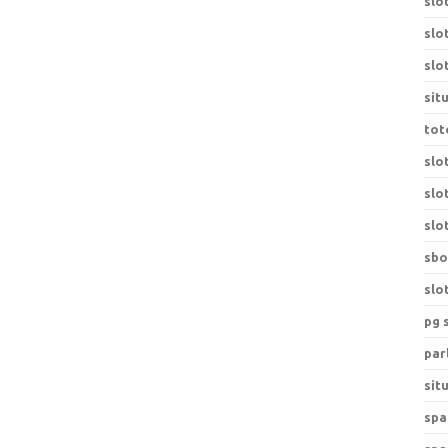
slo
slo
slo
sit
tot
slo
slo
slo
sbo
slo
pg 
par
sit
spa