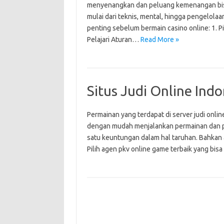
menyenangkan dan peluang kemenangan bisa
mulai dari teknis, mental, hingga pengelola
penting sebelum bermain casino online: 1. Pi
Pelajari Aturan…
Read More »
Situs Judi Online Ind
Permainan yang terdapat di server judi online
dengan mudah menjalankan permainan dan pe
satu keuntungan dalam hal taruhan. Bahkan a
Pilih agen pkv online game terbaik yang bi