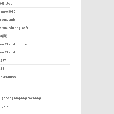
365 slot
k mpo8080
8080 apk
8080 slot pg soft
港赌场
uar33 slot online
uar33 slot
t777
t88
in agam99
t
t gacor gampang menang
t gacor