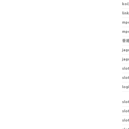
koi
lin
mpo
mpo
香
jag
jag
slo
slo
log
slo
slo
slo