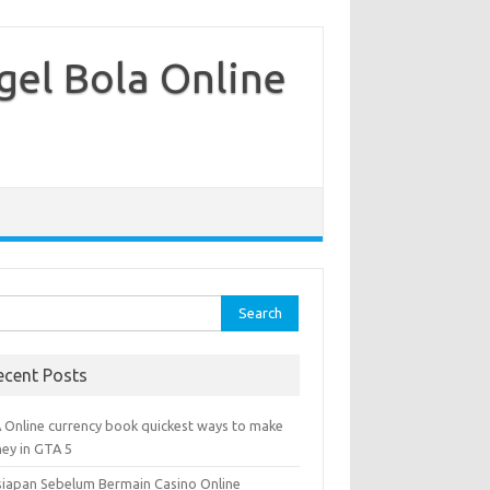
gel Bola Online
rch
ecent Posts
 Online currency book quickest ways to make
ey in GTA 5
siapan Sebelum Bermain Casino Online