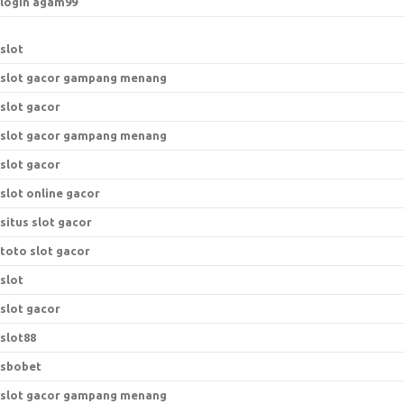
login agam99
slot
slot gacor gampang menang
slot gacor
slot gacor gampang menang
slot gacor
slot online gacor
situs slot gacor
toto slot gacor
slot
slot gacor
slot88
sbobet
slot gacor gampang menang