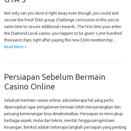
Not only can you done it right away even though, you could and
secure the fresh Elite group Challenge conclusion in this you to
same time to secure additional rewards. The first time your enter
the Diamond Local casino, you happen to be given 5,one hundred
thousand chips right after paying the new $500 membership…
Read More »
Persiapan Sebelum Bermain
Casino Online
Sebelum bermain casino online, ada beberapa hal yang perlu
dipersiapkan agar pengalaman bermain lebih menyenangkan dan
peluang kemenangan bisa dimaksimalkan. Persiapan ini mencakup
berbagai aspek, mulai dari teknis, mental, hingga pengelolaan
keuangan. Berikut adalah beberapa langkah persiapan yang penting