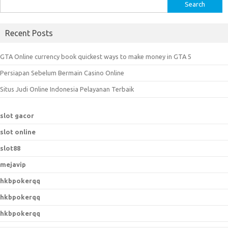
S
e
a
Recent Posts
r
c
GTA Online currency book quickest ways to make money in GTA 5
h
Persiapan Sebelum Bermain Casino Online
f
o
Situs Judi Online Indonesia Pelayanan Terbaik
r
:
slot gacor
slot online
slot88
mejavip
hkbpokerqq
hkbpokerqq
hkbpokerqq