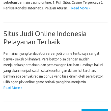
sebelum bermain casino online: 1. Pilih Situs Casino Terpercaya 2.
Periksa Koneksi Internet 3. Pelajari Aturan…
Read More »
Situs Judi Online Indonesia
Pelayanan Terbaik
Permainan yang terdapat di server judi online tentu saja sangat
banyak sekali pilihannya. Para bettor bisa dengan mudah
menjalankan permainan dan pemasangan taruhan. Pastinya hal ini
yang akan menjadi salah satu keuntungan dalam hal taruhan.
Bahkan ada banyak ragam bonus yang bisa diraih oleh para bettor.
Pilih agen pkv online game terbaik yang bisa menjamin…
Read More »