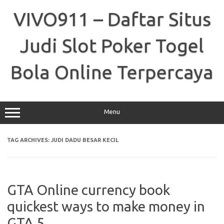
Skip
to
VIVO911 – Daftar Situs
content
Judi Slot Poker Togel
Bola Online Terpercaya
Menu
TAG ARCHIVES:
JUDI DADU BESAR KECIL
GTA Online currency book
quickest ways to make money in
GTA 5