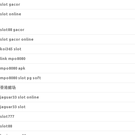
slot gacor
slot online
s
lot88 gacor
slot gacor online
koi365 slot
link mpo8080
mpo8080 apk
mpo8080 slot pg soft
香港赌场
jaguar33 slot online
jaguar33 slot
slot777
slot88