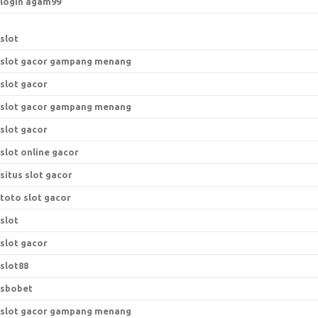
login agam99
slot
slot gacor gampang menang
slot gacor
slot gacor gampang menang
slot gacor
slot online gacor
situs slot gacor
toto slot gacor
slot
slot gacor
slot88
sbobet
slot gacor gampang menang