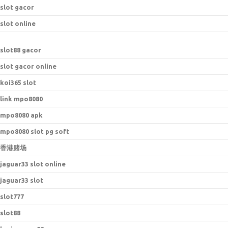
slot gacor
slot online
s
lot88 gacor
slot gacor online
koi365 slot
link mpo8080
mpo8080 apk
mpo8080 slot pg soft
香港赌场
jaguar33 slot online
jaguar33 slot
slot777
slot88