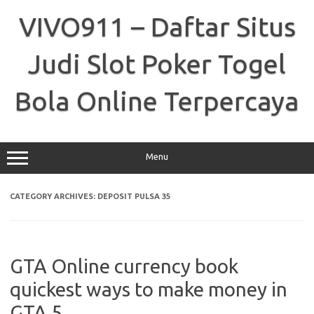
Skip
to
VIVO911 – Daftar Situs
content
Judi Slot Poker Togel
Bola Online Terpercaya
Menu
CATEGORY ARCHIVES:
DEPOSIT PULSA 35
GTA Online currency book
quickest ways to make money in
GTA 5