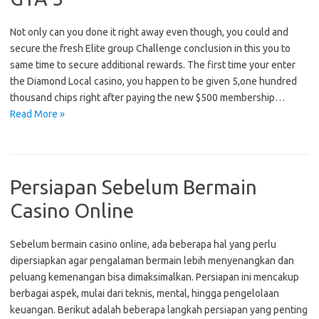
Not only can you done it right away even though, you could and
secure the fresh Elite group Challenge conclusion in this you to
same time to secure additional rewards. The first time your enter
the Diamond Local casino, you happen to be given 5,one hundred
thousand chips right after paying the new $500 membership…
Read More »
Persiapan Sebelum Bermain
Casino Online
Sebelum bermain casino online, ada beberapa hal yang perlu
dipersiapkan agar pengalaman bermain lebih menyenangkan dan
peluang kemenangan bisa dimaksimalkan. Persiapan ini mencakup
berbagai aspek, mulai dari teknis, mental, hingga pengelolaan
keuangan. Berikut adalah beberapa langkah persiapan yang penting