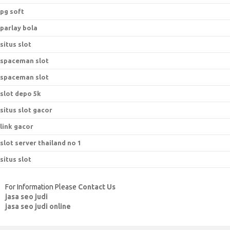
pg soft
parlay bola
situs slot
spaceman slot
spaceman slot
slot depo 5k
situs slot gacor
link gacor
slot server thailand no 1
situs slot
For Information Please
Contact Us
jasa seo judi
jasa seo judi online