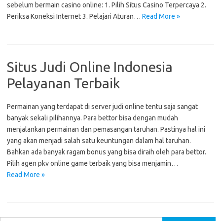
sebelum bermain casino online: 1. Pilih Situs Casino Terpercaya 2.
Periksa Koneksi Internet 3. Pelajari Aturan…
Read More »
Situs Judi Online Indonesia
Pelayanan Terbaik
Permainan yang terdapat di server judi online tentu saja sangat
banyak sekali pilihannya. Para bettor bisa dengan mudah
menjalankan permainan dan pemasangan taruhan. Pastinya hal ini
yang akan menjadi salah satu keuntungan dalam hal taruhan.
Bahkan ada banyak ragam bonus yang bisa diraih oleh para bettor.
Pilih agen pkv online game terbaik yang bisa menjamin…
Read More »