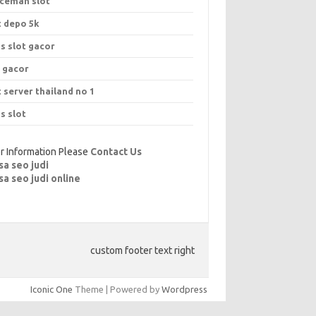
ceman slot
t depo 5k
us slot gacor
k gacor
t server thailand no 1
us slot
r Information Please
Contact Us
sa seo judi
sa seo judi online
custom footer text right
Iconic One
Theme | Powered by
Wordpress