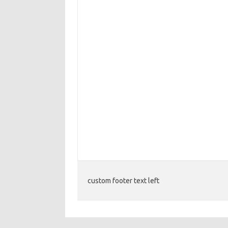
custom footer text left