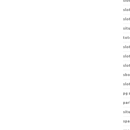
slo
slo
slo
sit
tot
slo
slo
slo
sbo
slo
pg 
par
sit
spa