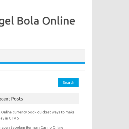
gel Bola Online
rch
ecent Posts
 Online currency book quickest ways to make
ey in GTA 5
siapan Sebelum Bermain Casino Online