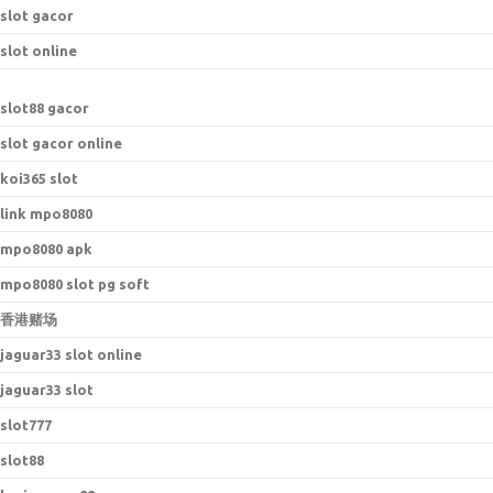
slot gacor
slot online
s
lot88 gacor
slot gacor online
koi365 slot
link mpo8080
mpo8080 apk
mpo8080 slot pg soft
香港赌场
jaguar33 slot online
jaguar33 slot
slot777
slot88