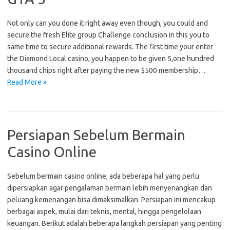
Not only can you done it right away even though, you could and
secure the fresh Elite group Challenge conclusion in this you to
same time to secure additional rewards. The first time your enter
the Diamond Local casino, you happen to be given 5,one hundred
thousand chips right after paying the new $500 membership…
Read More »
Persiapan Sebelum Bermain
Casino Online
Sebelum bermain casino online, ada beberapa hal yang perlu
dipersiapkan agar pengalaman bermain lebih menyenangkan dan
peluang kemenangan bisa dimaksimalkan. Persiapan ini mencakup
berbagai aspek, mulai dari teknis, mental, hingga pengelolaan
keuangan. Berikut adalah beberapa langkah persiapan yang penting