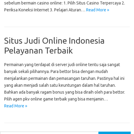
sebelum bermain casino online: 1. Pilih Situs Casino Terpercaya 2.
Periksa Koneksi Internet 3. Pelajari Aturan…
Read More »
Situs Judi Online Indonesia
Pelayanan Terbaik
Permainan yang terdapat di server judi online tentu saja sangat
banyak sekali pilihannya. Para bettor bisa dengan mudah
menjalankan permainan dan pemasangan taruhan. Pastinya hal ini
yang akan menjadi salah satu keuntungan dalam hal taruhan.
Bahkan ada banyak ragam bonus yang bisa diraih oleh para bettor.
Pilih agen pkv online game terbaik yang bisa menjamin…
Read More »