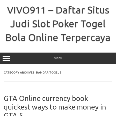
Skip
to
VIVO911 – Daftar Situs
content
Judi Slot Poker Togel
Bola Online Terpercaya
Menu
CATEGORY ARCHIVES:
BANDAR TOGEL 5
GTA Online currency book
quickest ways to make money in
GTA 5