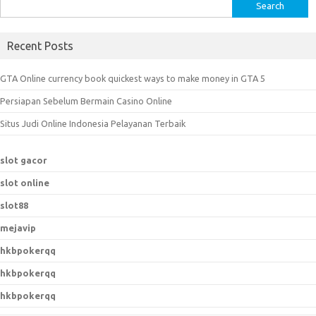
S
e
a
Recent Posts
r
c
GTA Online currency book quickest ways to make money in GTA 5
h
Persiapan Sebelum Bermain Casino Online
f
o
Situs Judi Online Indonesia Pelayanan Terbaik
r
:
slot gacor
slot online
slot88
mejavip
hkbpokerqq
hkbpokerqq
hkbpokerqq