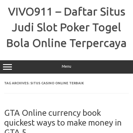
Skip
to
VIVO911 – Daftar Situs
content
Judi Slot Poker Togel
Bola Online Terpercaya
Menu
TAG ARCHIVES:
SITUS CASINO ONLINE TERBAIK
GTA Online currency book
quickest ways to make money in
GTA 5