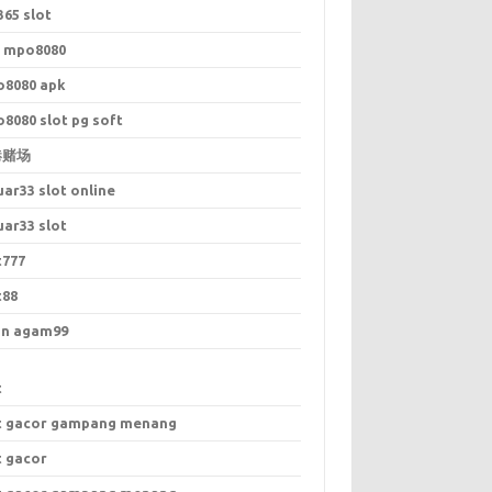
365 slot
k mpo8080
8080 apk
8080 slot pg soft
港赌场
uar33 slot online
uar33 slot
t777
t88
in agam99
t
t gacor gampang menang
t gacor