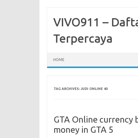
Skip
to
content
VIVO911 – Dafta
Terpercaya
HOME
TAG ARCHIVES:
JUDI ONLINE 40
GTA Online currency 
money in GTA 5