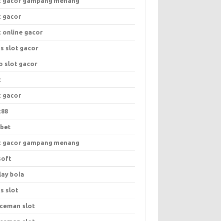
t gacor gampang menang
t gacor
t online gacor
us slot gacor
o slot gacor
t
t gacor
t88
bet
t gacor gampang menang
soft
lay bola
us slot
ceman slot