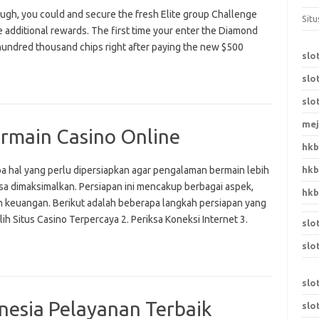
ough, you could and secure the fresh Elite group Challenge
Situ
e additional rewards. The first time your enter the Diamond
hundred thousand chips right after paying the new $500
slo
slo
slo
mej
rmain Casino Online
hk
a hal yang perlu dipersiapkan agar pengalaman bermain lebih
hk
 dimaksimalkan. Persiapan ini mencakup berbagai aspek,
hk
an keuangan. Berikut adalah beberapa langkah persiapan yang
lih Situs Casino Terpercaya 2. Periksa Koneksi Internet 3.
slo
slo
s
lo
onesia Pelayanan Terbaik
slo