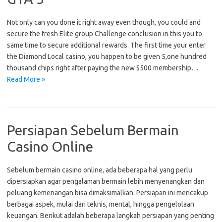
Not only can you done it right away even though, you could and
secure the fresh Elite group Challenge conclusion in this you to
same time to secure additional rewards. The first time your enter
the Diamond Local casino, you happen to be given 5,one hundred
thousand chips right after paying the new $500 membership…
Read More »
Persiapan Sebelum Bermain
Casino Online
Sebelum bermain casino online, ada beberapa hal yang perlu
dipersiapkan agar pengalaman bermain lebih menyenangkan dan
peluang kemenangan bisa dimaksimalkan. Persiapan ini mencakup
berbagai aspek, mulai dari teknis, mental, hingga pengelolaan
keuangan. Berikut adalah beberapa langkah persiapan yang penting