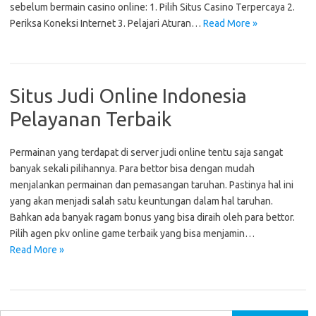
sebelum bermain casino online: 1. Pilih Situs Casino Terpercaya 2.
Periksa Koneksi Internet 3. Pelajari Aturan…
Read More »
Situs Judi Online Indonesia
Pelayanan Terbaik
Permainan yang terdapat di server judi online tentu saja sangat
banyak sekali pilihannya. Para bettor bisa dengan mudah
menjalankan permainan dan pemasangan taruhan. Pastinya hal ini
yang akan menjadi salah satu keuntungan dalam hal taruhan.
Bahkan ada banyak ragam bonus yang bisa diraih oleh para bettor.
Pilih agen pkv online game terbaik yang bisa menjamin…
Read More »