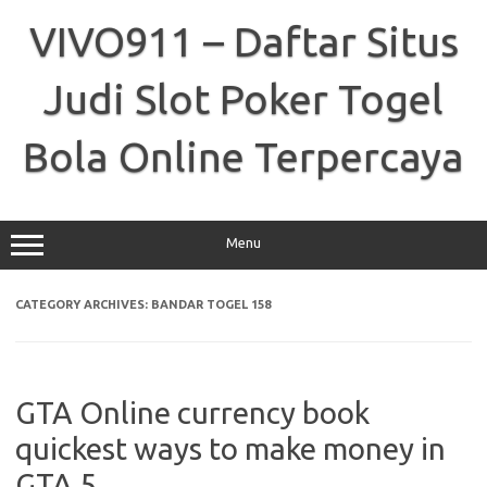
Skip
to
VIVO911 – Daftar Situs
content
Judi Slot Poker Togel
Bola Online Terpercaya
Menu
CATEGORY ARCHIVES:
BANDAR TOGEL 158
GTA Online currency book
quickest ways to make money in
GTA 5