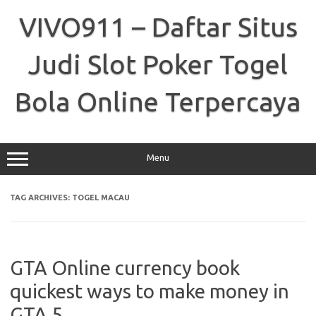
Skip
to
VIVO911 – Daftar Situs
content
Judi Slot Poker Togel
Bola Online Terpercaya
Menu
TAG ARCHIVES:
TOGEL MACAU
GTA Online currency book
quickest ways to make money in
GTA 5