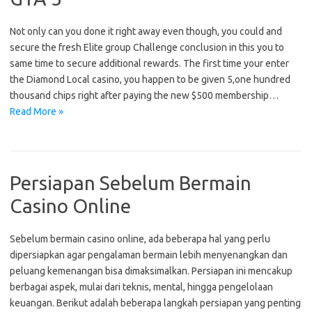
Not only can you done it right away even though, you could and
secure the fresh Elite group Challenge conclusion in this you to
same time to secure additional rewards. The first time your enter
the Diamond Local casino, you happen to be given 5,one hundred
thousand chips right after paying the new $500 membership…
Read More »
Persiapan Sebelum Bermain
Casino Online
Sebelum bermain casino online, ada beberapa hal yang perlu
dipersiapkan agar pengalaman bermain lebih menyenangkan dan
peluang kemenangan bisa dimaksimalkan. Persiapan ini mencakup
berbagai aspek, mulai dari teknis, mental, hingga pengelolaan
keuangan. Berikut adalah beberapa langkah persiapan yang penting