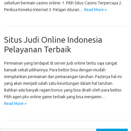
sebelum bermain casino online: 1. Pilih Situs Casino Terpercaya 2.
Periksa Koneksi Internet 3. Pelajari Aturan…
Read More »
Situs Judi Online Indonesia
Pelayanan Terbaik
Permainan yang terdapat di server judi online tentu saja sangat
banyak sekali pilihannya. Para bettor bisa dengan mudah
menjalankan permainan dan pemasangan taruhan. Pastinya hal ini
yang akan menjadi salah satu keuntungan dalam hal taruhan.
Bahkan ada banyak ragam bonus yang bisa diraih oleh para bettor.
Pilih agen pkv online game terbaik yang bisa menjamin…
Read More »