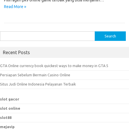
Pilih agen pkv online game terbaik yang bisa menjamin…
Read More »
S
e
a
Recent Posts
r
c
GTA Online currency book quickest ways to make money in GTA 5
h
Persiapan Sebelum Bermain Casino Online
f
o
Situs Judi Online Indonesia Pelayanan Terbaik
r
:
slot gacor
slot online
slot88
mejavip