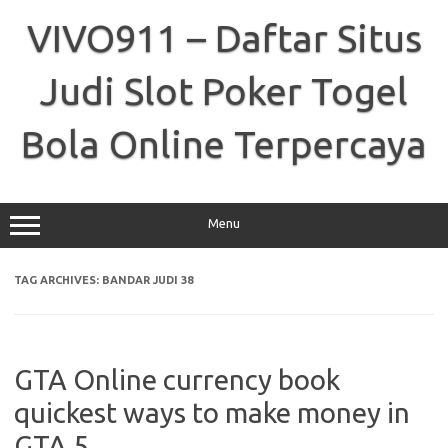
Skip
to
VIVO911 – Daftar Situs
content
Judi Slot Poker Togel
Bola Online Terpercaya
Menu
TAG ARCHIVES:
BANDAR JUDI 38
GTA Online currency book
quickest ways to make money in
GTA 5