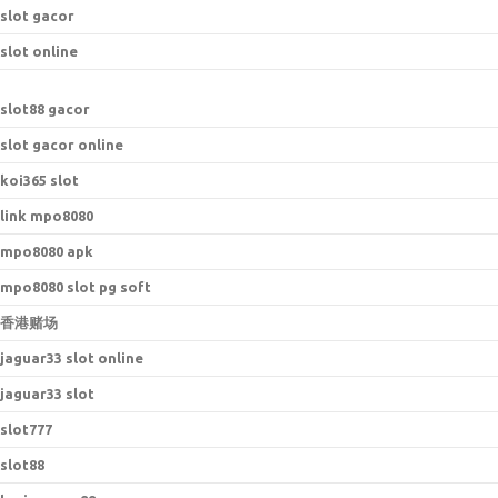
slot gacor
slot online
s
lot88 gacor
slot gacor online
koi365 slot
link mpo8080
mpo8080 apk
mpo8080 slot pg soft
香港赌场
jaguar33 slot online
jaguar33 slot
slot777
slot88