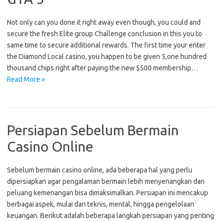
Not only can you done it right away even though, you could and
secure the fresh Elite group Challenge conclusion in this you to
same time to secure additional rewards. The first time your enter
the Diamond Local casino, you happen to be given 5,one hundred
thousand chips right after paying the new $500 membership…
Read More »
Persiapan Sebelum Bermain
Casino Online
Sebelum bermain casino online, ada beberapa hal yang perlu
dipersiapkan agar pengalaman bermain lebih menyenangkan dan
peluang kemenangan bisa dimaksimalkan. Persiapan ini mencakup
berbagai aspek, mulai dari teknis, mental, hingga pengelolaan
keuangan. Berikut adalah beberapa langkah persiapan yang penting