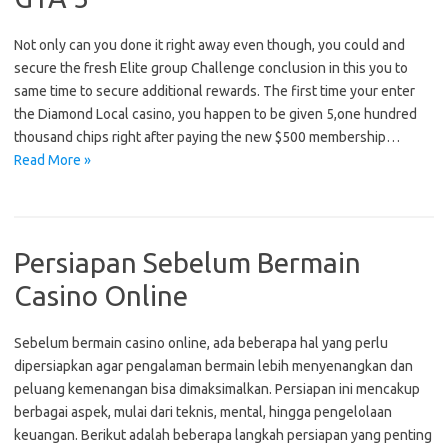
Not only can you done it right away even though, you could and
secure the fresh Elite group Challenge conclusion in this you to
same time to secure additional rewards. The first time your enter
the Diamond Local casino, you happen to be given 5,one hundred
thousand chips right after paying the new $500 membership…
Read More »
Persiapan Sebelum Bermain
Casino Online
Sebelum bermain casino online, ada beberapa hal yang perlu
dipersiapkan agar pengalaman bermain lebih menyenangkan dan
peluang kemenangan bisa dimaksimalkan. Persiapan ini mencakup
berbagai aspek, mulai dari teknis, mental, hingga pengelolaan
keuangan. Berikut adalah beberapa langkah persiapan yang penting