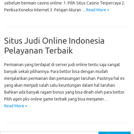
sebelum bermain casino online: 1. Pilih Situs Casino Terpercaya 2.
Periksa Koneksi Internet 3. Pelajari Aturan…
Read More »
Situs Judi Online Indonesia
Pelayanan Terbaik
Permainan yang terdapat di server judi online tentu saja sangat
banyak sekali pilihannya. Para bettor bisa dengan mudah
menjalankan permainan dan pemasangan taruhan. Pastinya hal ini
yang akan menjadi salah satu keuntungan dalam hal taruhan.
Bahkan ada banyak ragam bonus yang bisa diraih oleh para bettor.
Pilih agen pkv online game terbaik yang bisa menjamin…
Read More »