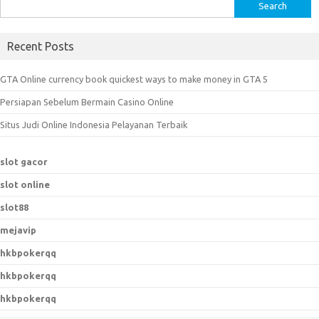
S
e
a
Recent Posts
r
c
GTA Online currency book quickest ways to make money in GTA 5
h
Persiapan Sebelum Bermain Casino Online
f
o
Situs Judi Online Indonesia Pelayanan Terbaik
r
:
slot gacor
slot online
slot88
mejavip
hkbpokerqq
hkbpokerqq
hkbpokerqq