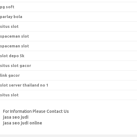
pg soft
parlay bola
situs slot
spaceman slot
spaceman slot
slot depo 5k
situs slot gacor
link gacor
slot server thailand no 1
situs slot
For Information Please
Contact Us
jasa seo judi
jasa seo judi online