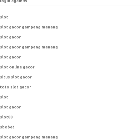
login agam99
slot
slot gacor gampang menang
slot gacor
slot gacor gampang menang
slot gacor
slot online gacor
situs slot gacor
toto slot gacor
slot
slot gacor
slot88
sbobet
slot gacor gampang menang