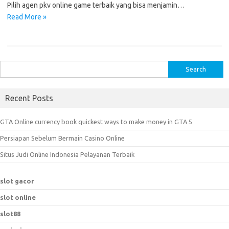
Pilih agen pkv online game terbaik yang bisa menjamin…
Read More »
S
e
a
Recent Posts
r
c
GTA Online currency book quickest ways to make money in GTA 5
h
Persiapan Sebelum Bermain Casino Online
f
o
Situs Judi Online Indonesia Pelayanan Terbaik
r
:
slot gacor
slot online
slot88