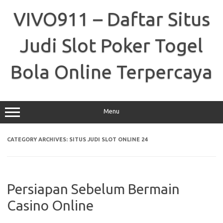
Skip
to
VIVO911 – Daftar Situs
content
Judi Slot Poker Togel
Bola Online Terpercaya
Menu
CATEGORY ARCHIVES:
SITUS JUDI SLOT ONLINE 24
Persiapan Sebelum Bermain
Casino Online