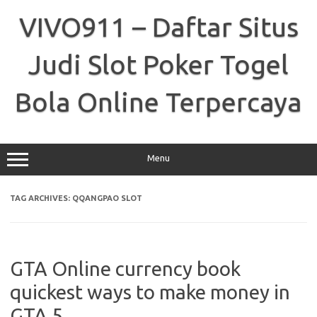
Skip
to
VIVO911 – Daftar Situs
content
Judi Slot Poker Togel
Bola Online Terpercaya
Menu
TAG ARCHIVES:
QQANGPAO SLOT
GTA Online currency book
quickest ways to make money in
GTA 5