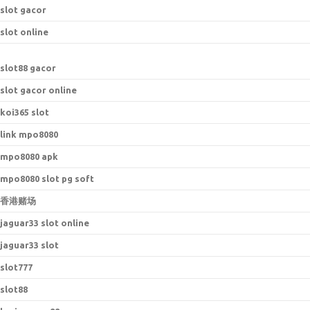
slot gacor
slot online
s
lot88 gacor
slot gacor online
koi365 slot
link mpo8080
mpo8080 apk
mpo8080 slot pg soft
香港赌场
jaguar33 slot online
jaguar33 slot
slot777
slot88