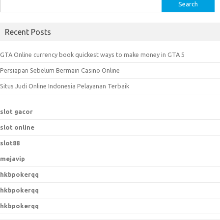
S
e
a
Recent Posts
r
c
GTA Online currency book quickest ways to make money in GTA 5
h
Persiapan Sebelum Bermain Casino Online
f
o
Situs Judi Online Indonesia Pelayanan Terbaik
r
:
slot gacor
slot online
slot88
mejavip
hkbpokerqq
hkbpokerqq
hkbpokerqq