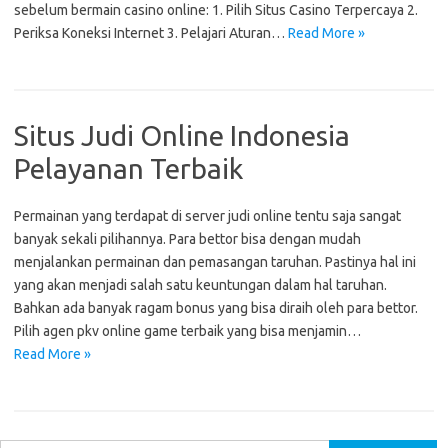
sebelum bermain casino online: 1. Pilih Situs Casino Terpercaya 2.
Periksa Koneksi Internet 3. Pelajari Aturan…
Read More »
Situs Judi Online Indonesia
Pelayanan Terbaik
Permainan yang terdapat di server judi online tentu saja sangat
banyak sekali pilihannya. Para bettor bisa dengan mudah
menjalankan permainan dan pemasangan taruhan. Pastinya hal ini
yang akan menjadi salah satu keuntungan dalam hal taruhan.
Bahkan ada banyak ragam bonus yang bisa diraih oleh para bettor.
Pilih agen pkv online game terbaik yang bisa menjamin…
Read More »